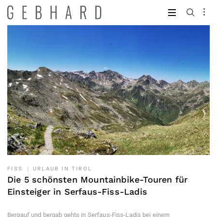
Skip
to
Hotel
content
Gebhard
Blog
FISS
URLAUB IN TIROL
Die 5 schönsten Mountainbike-Touren für
Einsteiger in Serfaus-Fiss-Ladis
Bergauf und bergab gehts in Serfaus-Fiss-Ladis bei einem